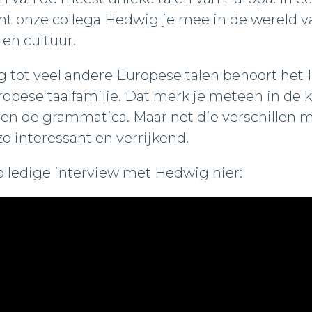
t onze collega Hedwig je mee in de wereld v
 en cultuur.
ng tot veel andere Europese talen behoort het
ropese taalfamilie. Dat merk je meteen in de k
n de grammatica. Maar net die verschillen m
o interessant en verrijkend.
volledige interview met Hedwig hier: