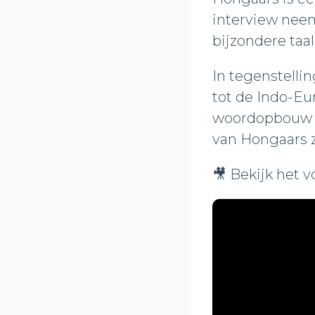
interview neem
bijzondere taal
In tegenstelli
tot de Indo-Eu
woordopbouw e
van Hongaars z
🎥 Bekijk het 