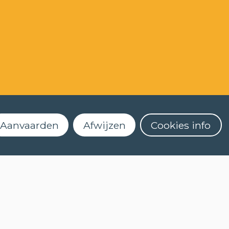
Aanvaarden
Afwijzen
Cookies info
Dekenstraat 4
3000 Leuven
016 32 56 61
LANDS (NT2)
clt@kuleuven.be
Schrijf je in voor onze
nieuwsbrief