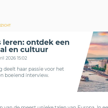
RZICHT
 leren: ontdek een
al en cultuur
il 2026 15:02
 deelt haar passie voor het
n boeiend interview.
n van de meest unieke talen van Europa. In e