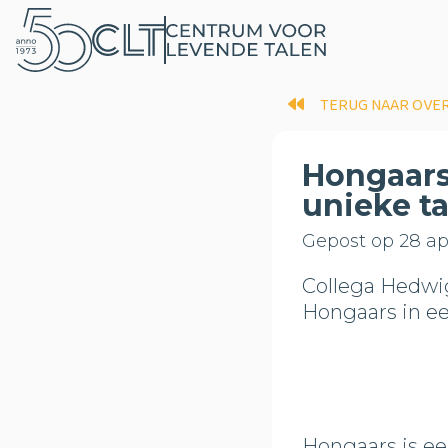
TERUG NAAR OVE
Hongaars
unieke ta
Gepost op 28 apr
Collega Hedwig
Hongaars in ee
Hongaars is ee