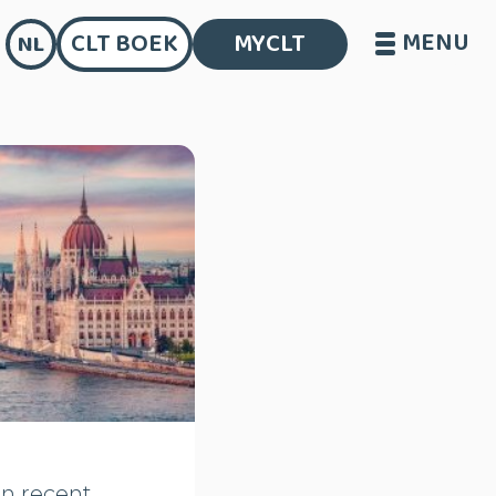
MENU
CLT BOEK
MYCLT
NL
en recent