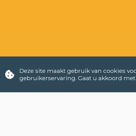
Deze site maakt gebruik van cookies voo
gebruikerservaring. Gaat u akkoord met
Wa
Ho
TALEN
Kan
NEDERLANDS (NT2)
Wa
CONTACT
Ho
FAQ
We
Hoe