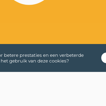
r betere prestaties en een verbeterde
 het gebruik van deze cookies?
nneer starten de lessen?
e kan ik me inschrijven?
COOKIES
 ik (online) een niveautest afleggen?
PRIVACYBELEID
NIEUWSBRIEF
t houdt een cursus met e-leren in?
NIEUWSBRIEF NEDER
e activeer ik mijn myCLT account?
STEL EEN VRAAG
lk cursusmateriaal moet ik aankopen?
 kan ik mijn certificaat aanvragen?