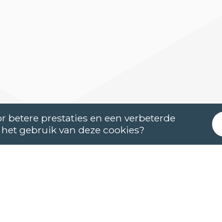
r betere prestaties en een verbeterde
 het gebruik van deze cookies?
NIEUWSBRIEF NEDERLANDS (NT2)
C1
8
8
rsus Nederlands (NT2) die bij jou pa