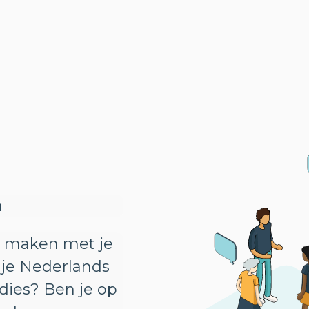
n
n maken met je
 je Nederlands
udies? Ben je op