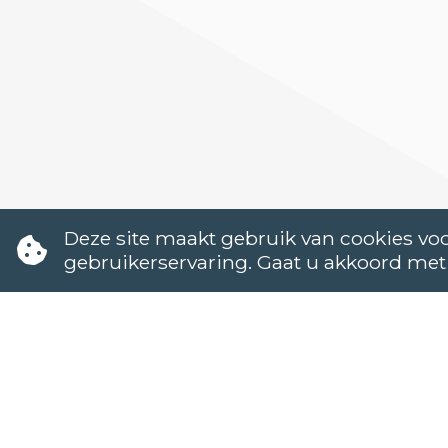
Deze site maakt gebruik van cookies voo
gebruikerservaring. Gaat u akkoord met
A1
A2
B1
B2
1
2
3
4
5
6
7
7
Zoek hier de cu