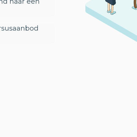
ind naar een
ursusaanbod