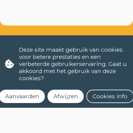
Deze site maakt gebruik van cookies
voor betere prestaties en een
verbeterde gebruikerservaring. Gaat u
akkoord met het gebruik van deze
TALEN
cookies?
NEDERLANDS (NT2)
CONTACT
Aanvaarden
Afwijzen
Cookies info
FAQ
Wanneer starten de lessen?
Hoe kan ik me inschrijven?
Kan ik (online) een niveautest afleggen?
Schrijf je in voor onze
Wat houdt een cursus met e-leren in?