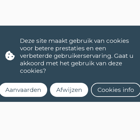
Deze site maakt gebruik van cookies
voor betere prestaties en een
verbeterde gebruikerservaring. Gaat u
akkoord met het gebruik van deze
cookies?
Aanvaarden
Afwijzen
Cookies info
TALEN
NEDERLANDS (NT2)
CONTACT
FAQ
Schrijf je in voor onze
Wanneer starten de lessen?
nieuwsbrief
Hoe kan ik me inschrijven?