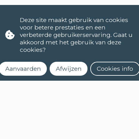
Deze site maakt gebruik van cookies
voor betere prestaties en een
verbeterde gebruikerservaring. Gaat u
akkoord met het gebruik van deze
cookies?
Aanvaarden
Afwijzen
Cookies info
TALEN
NEDERLANDS (NT2)
CONTACT
FAQ
Schrijf je in voor onze
nieuwsbrief
Wanneer starten de lessen?
Hoe kan ik me inschrijven?
Kan ik (online) een niveautest afleggen?
Wat houdt een cursus met e-leren in?