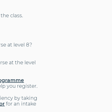
the class.
se at level 8?
se at the level
ogramme
lp you register.
ciency by taking
or
for an intake