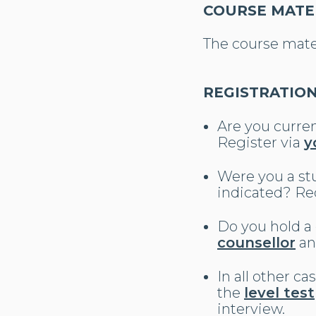
COURSE MATE
The course mater
REGISTRATIO
Are you curren
Register via
y
Were you a stu
indicated? Req
Do you hold a
counsellor
an
In all other c
the
level test
interview.