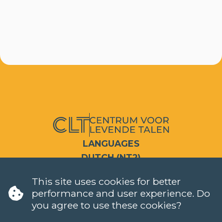
LANGUAGES
DUTCH (NT2)
CONTACT
This site uses cookies for better
FAQ
performance and user experience. Do
When do classes start?
you agree to use these cookies?
How can I register?