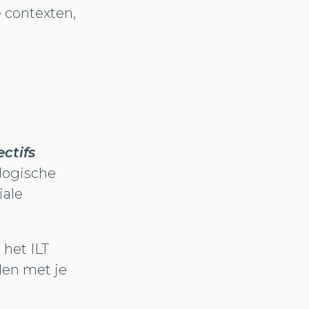
e contexten,
ectifs
logische
iale
 het ILT
den met je