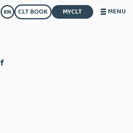
MENU
CLT BOOK
MYCLT
EN
f