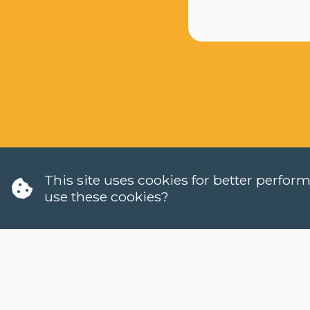
W
This site uses cookies for better perfo
H
LANGUAGES
use these cookies?
C
DUTCH (NT2)
W
CONTACT
H
FAQ
W
H