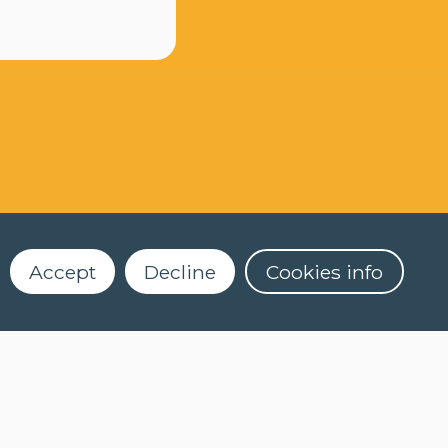
Accept
Decline
Cookies info
Dekenstraat 4
3000 Leuven
016 32 56 61
2)
clt@kuleuven.be