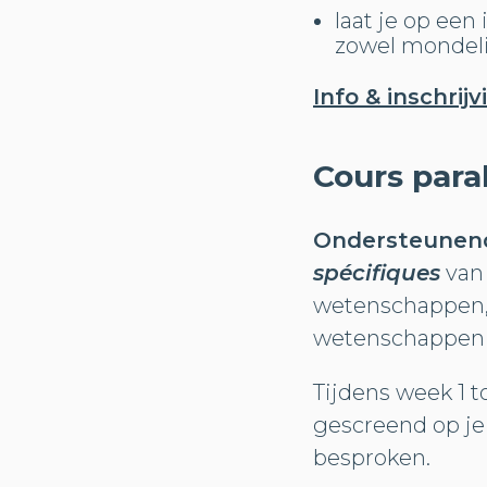
laat je op een
zowel mondelin
Info & inschrijv
Cours paral
Ondersteunend
spécifiques
van 
wetenschappen,
wetenschappen
Tijdens week 1 t
gescreend op je
besproken.