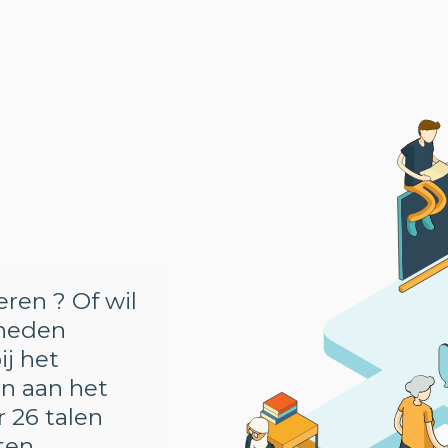
eren ? Of wil
gheden
ij het
n aan het
r 26 talen
ten