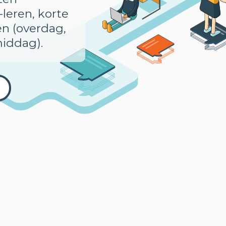
-leren, korte
en (overdag,
middag).